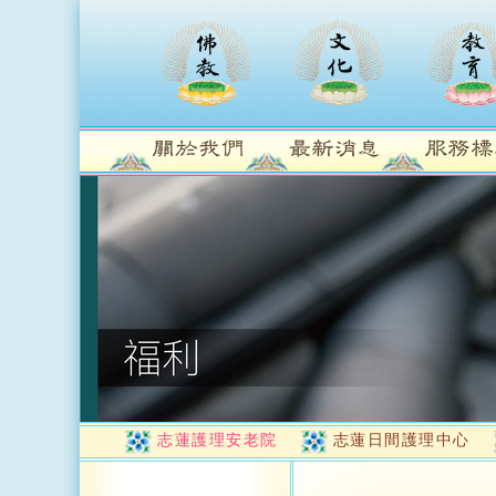
志蓮護理安老院
志蓮日間護理中心