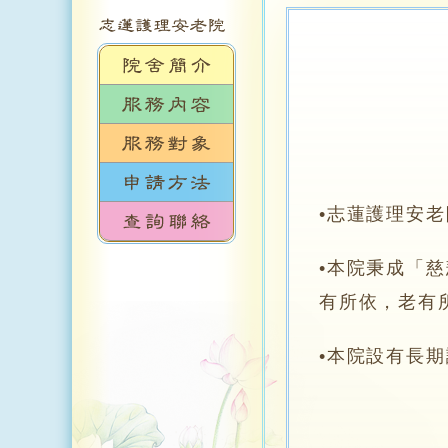
•志蓮護理安
•本院秉成「
有所依，老有
•本院設有長