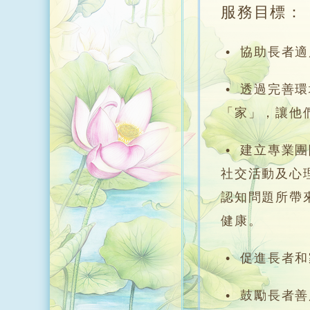
服務目標：
• 協助長者
• 透過完善
「家」，讓他
• 建立專業
社交活動及心
認知問題所帶
健康。
• 促進長者
• 鼓勵長者