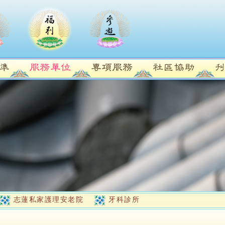
志蓮私家護理安老院
牙科診所