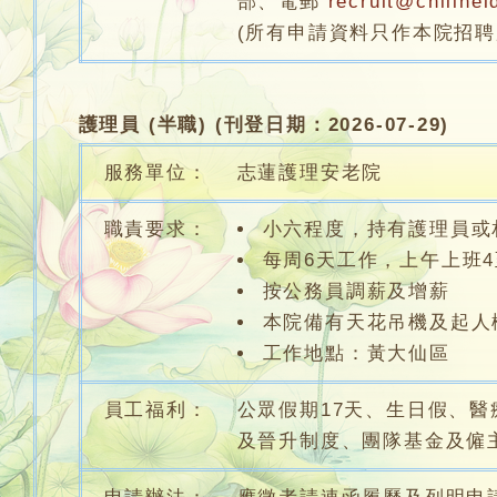
部、電郵
recruit@chilinel
(所有申請資料只作本院招聘
護理員 (半職) (刊登日期：2026-07-29)
服務單位：
志蓮護理安老院
職責要求：
小六程度，持有護理員或
每周6天工作，上午上班4
按公務員調薪及增薪
本院備有天花吊機及起人
工作地點：黃大仙區
員工福利：
公眾假期17天、生日假、
及晉升制度、團隊基金及僱