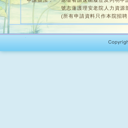
申請辦法：
應徵者請速函履歷及列明申請
號志蓮護理安老院人力資源
(所有申請資料只作本院招聘
護理幹事 (刊登日期：2026-07-29)
服務單位：
志蓮護理安老院
職責要求：
中三或以上程度，持護理
具愛心，開朗，樂意溝通
專責照顧院友身心需要，
協助籌辦部門社交及康樂
每週工作6天，每天8小時(
工作地點：黃大仙區
員工福利：
公眾假期17天、生日假、