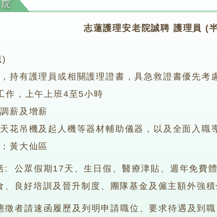
老院
志蓮護理安老院誠聘 護理員 (半
)
度，持有護理員或相關護理證書，具急救證書優先考
工作，上午上班4至5小時
員調薪及增薪
有天花吊機及起人機等器材輔助儀器，以及全面入職
點：黃大仙區
括: 公眾假期17天、生日假、醫療津貼、週年免費
食、良好培訓及晉升制度、團隊基金及僱主額外強積
 應徵者請速函履歷及列明申請職位、要求待遇及到職日