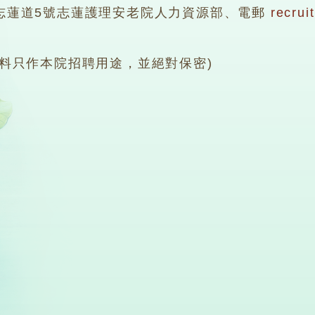
志蓮道5號志蓮護理安老院人力資源部、電郵
recrui
資料只作本院招聘用途，並絕對保密)