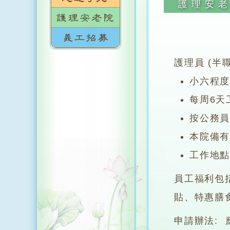
護理安
護理員 (半職
小六程
每周6天
按公務
本院備
工作地
員工福利包
貼、特惠膳
申請辦法: