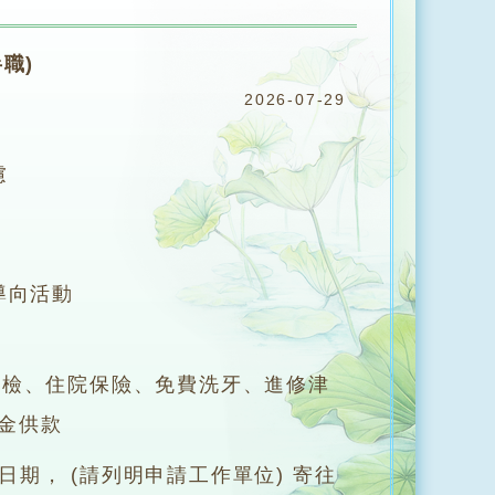
職)
2026-07-29
慮
導向活動
體檢、住院保險、免費洗牙、進修津
金供款
期， (請列明申請工作單位) 寄往