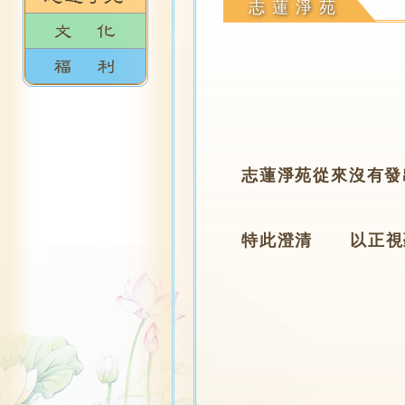
志蓮淨苑
志蓮淨苑從來沒有發
特此澄清 以正視