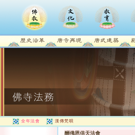
全年法會
漢傳梵唄
酬佛恩供天法會